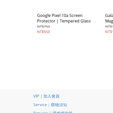
Google Pixel 10a Screen
Galax
Protector | Tempered Glass
Mag
NT$750
NT$1
NT$550
NT$1
VIP｜加入會員
Service｜購物須知