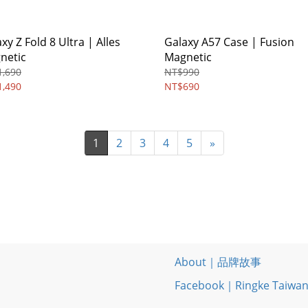
y Z Fold 8 Ultra | Alles
Galaxy A57 Case | Fusion
netic
Magnetic
,690
NT$990
,490
NT$690
1
2
3
4
5
»
About｜品牌故事
Facebook｜Ringke Taiwa