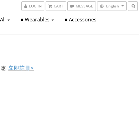
LOG IN
CART
MESSAGE
English
 All
■ Wearables
■ Accessories
立即註冊>
折優惠