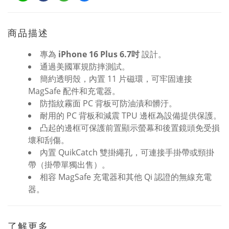
商品描述
專為
iPhone 16 Plus 6.7吋
設計。
通過美國軍規防摔測試。
簡約透明殼，內置 11 片磁環，可牢固連接
MagSafe 配件和充電器。
防指紋霧面 PC 背板可防油漬和髒汙。
耐用的 PC 背板和減震 TPU 邊框為設備提供保護。
凸起的邊框可保護前置顯示螢幕和後置鏡頭免受損
壞和刮傷。
內置 QuikCatch 雙掛繩孔，可連接手掛帶或頸掛
帶（掛帶單獨出售）。
相容 MagSafe 充電器和其他 Qi 認證的無線充電
器。
了解更多