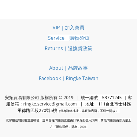
VIP｜加入會員
Service｜購物須知
Returns｜退換貨政策
About｜品牌故事
Facebook｜Ringke Taiwan
安拓貿易有限公司 版權所有 © 2019 |
統一編號：53771245 | 客
服信箱：
ringke.service@gmail.com
| 地址：111台北市士林區
承德路四段270號5樓
（僅為聯絡地址，非實體店面，不對外開放）
此客服信箱回覆速度較慢，訂單客服問題請直接由訂單頁面登入詢問，其他問題請由首頁最上
方「聯絡我們」提出，謝謝!