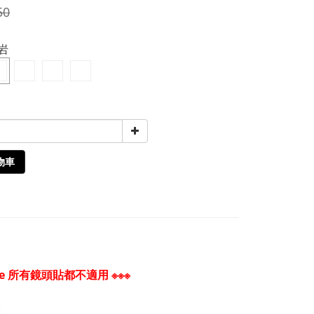
50
砂岩
物車
 所有鏡頭貼都不適用 ※※※
環