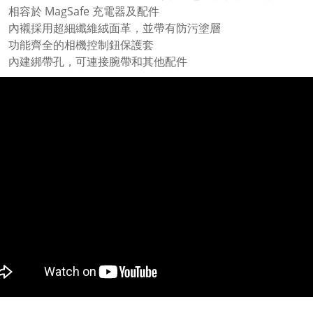
相容於 MagSafe 充電器及配件
內襯採用超細纖維絨面革，並帶有防污塗層
功能齊全的相機控制鈕保護套
內建綁帶孔，可連接腕帶和其他配件