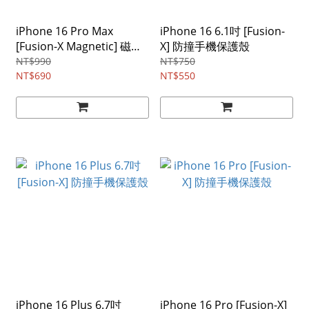
iPhone 16 Pro Max
iPhone 16 6.1吋 [Fusion-
[Fusion-X Magnetic] 磁吸
X] 防撞手機保護殼
防撞手機保護殼（相容
NT$990
NT$750
Magsafe）
NT$690
NT$550
iPhone 16 Plus 6.7吋
iPhone 16 Pro [Fusion-X]