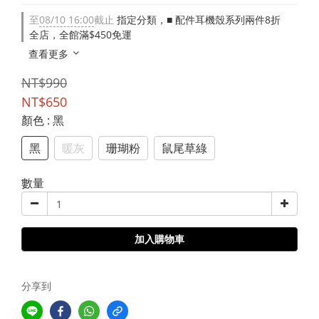
至
08/10 16:00
截止
指定分類，■ 配件耳機殼系列兩件8折
全店，全館滿$450免運
查看更多
NT$990
NT$650
顏色
: 黑
黑
暖灰
珊瑚粉
鼠尾草綠
數量
加入購物車
分享到