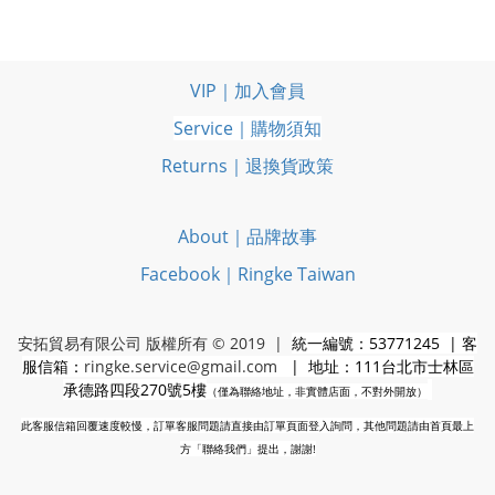
VIP｜加入會員
Service｜購物須知
Returns｜退換貨政策
About｜品牌故事
Facebook｜Ringke Taiwan
安拓貿易有限公司 版權所有 © 2019 |
統一編號：53771245 | 客
服信箱：
ringke.service@gmail.com
| 地址：111台北市士林區
承德路四段270號5樓
（僅為聯絡地址，非實體店面，不對外開放）
此客服信箱回覆速度較慢，訂單客服問題請直接由訂單頁面登入詢問，其他問題請由首頁最上
方「聯絡我們」提出，謝謝!