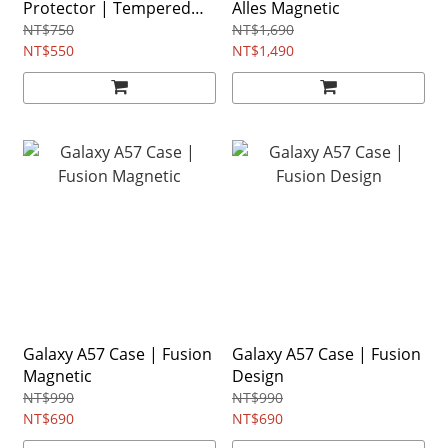
Protector | Tempered
Alles Magnetic
Glass
NT$750
NT$1,690
NT$550
NT$1,490
Galaxy A57 Case | Fusion
Galaxy A57 Case | Fusion
Magnetic
Design
NT$990
NT$990
NT$690
NT$690