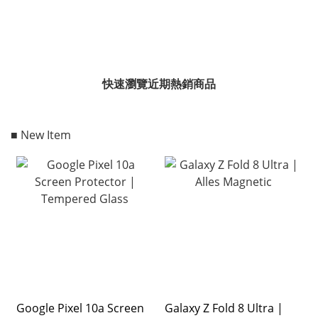
快速瀏覽近期熱銷商品
■ New Item
Google Pixel 10a Screen
Galaxy Z Fold 8 Ultra |