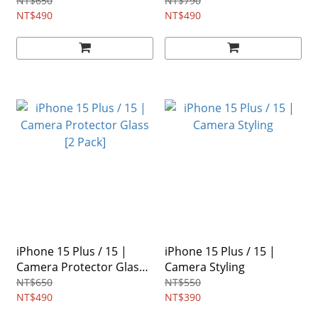
Cover Glass
Privacy Glass
NT$650
NT$790
NT$490
NT$490
iPhone 15 Plus / 15 |
iPhone 15 Plus / 15 |
Camera Protector Glass
Camera Styling
[2 Pack]
NT$650
NT$550
NT$490
NT$390