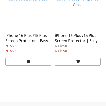
iPhone 16 Plus /15 Plus
iPhone 16 Plus /15 Plus
Screen Protector | Easy
Screen Protector | Easy
Slide Tempered Glass
Slide Privacy Tempered
NT$690
NT$850
NT$590
Glass
NT$590