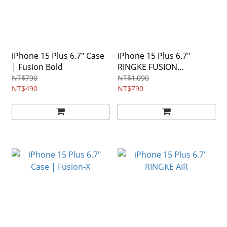
iPhone 15 Plus 6.7" Case
iPhone 15 Plus 6.7"
| Fusion Bold
RINGKE FUSION
MAGNETIC
NT$790
NT$1,090
NT$490
NT$790