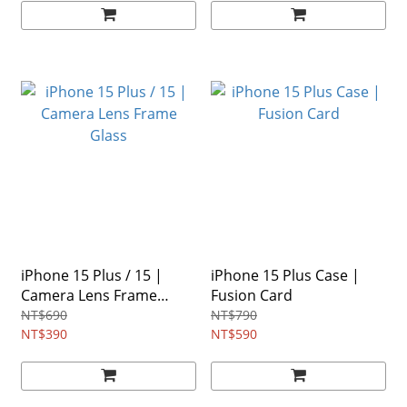
iPhone 15 Plus / 15 |
iPhone 15 Plus Case |
Camera Lens Frame
Fusion Card
Glass
NT$690
NT$790
NT$390
NT$590