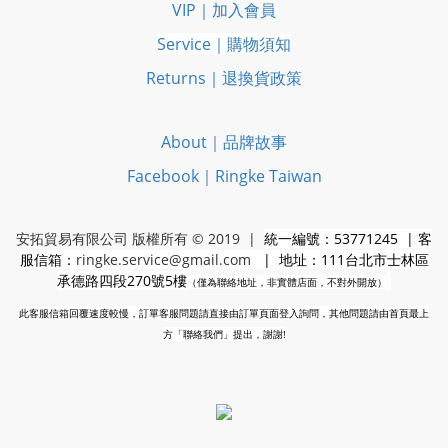
VIP｜加入會員
Service｜購物須知
Returns｜退換貨政策
About｜品牌故事
Facebook｜Ringke Taiwan
安拓貿易有限公司 版權所有 © 2019 |
統一編號：53771245 | 客
服信箱：
ringke.service@gmail.com
| 地址：111台北市士林區
承德路四段270號5樓
（僅為聯絡地址，非實體店面，不對外開放）
此客服信箱回覆速度較慢，訂單客服問題請直接由訂單頁面登入詢問，其他問題請由首頁最上
方「聯絡我們」提出，謝謝!