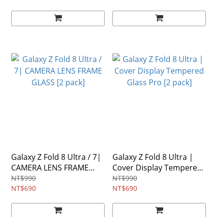
Galaxy Z Fold 8 Ultra / 7|
Galaxy Z Fold 8 Ultra |
CAMERA LENS FRAME
Cover Display Tempered
GLASS [2 pack]
Glass Pro [2 pack]
NT$990
NT$990
NT$690
NT$690