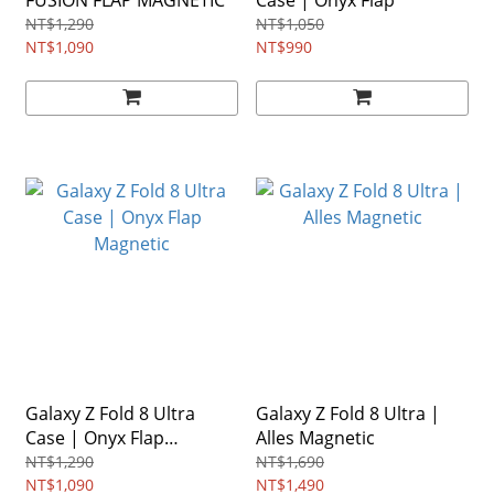
FUSION FLAP MAGNETIC
Case | Onyx Flap
NT$1,290
NT$1,050
NT$1,090
NT$990
Galaxy Z Fold 8 Ultra
Galaxy Z Fold 8 Ultra |
Case | Onyx Flap
Alles Magnetic
Magnetic
NT$1,290
NT$1,690
NT$1,090
NT$1,490