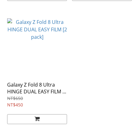
Galaxy Z Fold 8 Ultra
HINGE DUAL EASY FILM [2
pack]
NT$650
NT$450